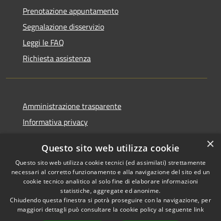
Prenotazione appuntamento
Segnalazione disservizio
Leggi le FAQ
Richiesta assistenza
Amministrazione trasparente
Informativa privacy
Note legali
×
Questo sito web utilizza cookie
Dichiarazione di accessibilità
Questo sito web utilizza cookie tecnici (ed assimilati) strettamente
necessari al corretto funzionamento e alla navigazione del sito ed un
cookie tecnico analitico al solo fine di elaborare informazioni
statistiche, aggregate ed anonime.
Chiudendo questa finestra si potrà proseguire con la navigazione, per
RSS
Copyright © 2026 • Comune di
maggiori dettagli può consultare la cookie policy al seguente
link
Accessibilità
Casola in Lunigiana • Powered