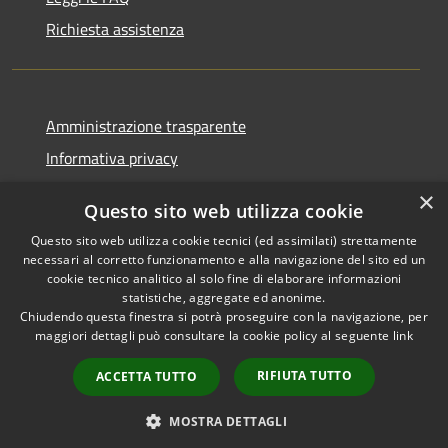
Richiesta assistenza
Amministrazione trasparente
Informativa privacy
Note legali
×
Questo sito web utilizza cookie
Dichiarazione di accessibilità
Questo sito web utilizza cookie tecnici (ed assimilati) strettamente
necessari al corretto funzionamento e alla navigazione del sito ed un
cookie tecnico analitico al solo fine di elaborare informazioni
statistiche, aggregate ed anonime.
Chiudendo questa finestra si potrà proseguire con la navigazione, per
RSS
Copyright © 2026 • Comune di
maggiori dettagli può consultare la cookie policy al seguente
link
Accessibilità
Casola in Lunigiana • Powered
Privacy
Municipium
Accesso
by
•
RIFIUTA TUTTO
ACCETTA TUTTO
Cookie
redazione
Mappa del sito
MOSTRA DETTAGLI