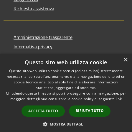
Richiesta assistenza
Amministrazione trasparente
Informativa privacy
Note legali
×
Questo sito web utilizza cookie
Dichiarazione di accessibilità
Questo sito web utilizza cookie tecnici (ed assimilati) strettamente
necessari al corretto funzionamento e alla navigazione del sito ed un
cookie tecnico analitico al solo fine di elaborare informazioni
statistiche, aggregate ed anonime.
Chiudendo questa finestra si potrà proseguire con la navigazione, per
RSS
Copyright © 2026 • Comune di
maggiori dettagli può consultare la cookie policy al seguente
link
Accessibilità
Casola in Lunigiana • Powered
Privacy
Municipium
Accesso
by
•
RIFIUTA TUTTO
ACCETTA TUTTO
Cookie
redazione
Mappa del sito
MOSTRA DETTAGLI