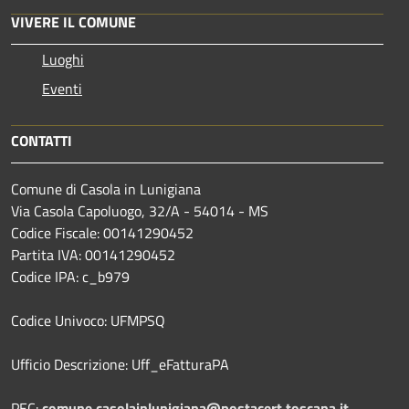
VIVERE IL COMUNE
Luoghi
Eventi
CONTATTI
Comune di Casola in Lunigiana
Via Casola Capoluogo, 32/A - 54014 - MS
Codice Fiscale: 00141290452
Partita IVA: 00141290452
Codice IPA: c_b979
Codice Univoco: UFMPSQ
Ufficio Descrizione: Uff_eFatturaPA
PEC:
comune.casolainlunigiana@postacert.toscana.it