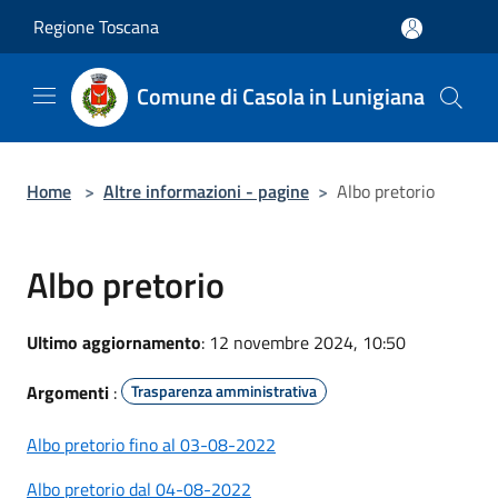
Salta al contenuto principale
Regione Toscana
Comune di Casola in Lunigiana
Home
>
Altre informazioni - pagine
>
Albo pretorio
Albo pretorio
Ultimo aggiornamento
: 12 novembre 2024, 10:50
Argomenti
:
Trasparenza amministrativa
Albo pretorio fino al 03-08-2022
Albo pretorio dal 04-08-2022