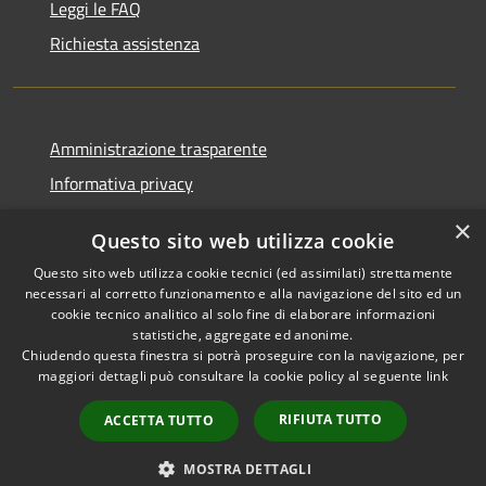
Leggi le FAQ
Richiesta assistenza
Amministrazione trasparente
Informativa privacy
Note legali
×
Questo sito web utilizza cookie
Dichiarazione di accessibilità
Questo sito web utilizza cookie tecnici (ed assimilati) strettamente
necessari al corretto funzionamento e alla navigazione del sito ed un
cookie tecnico analitico al solo fine di elaborare informazioni
statistiche, aggregate ed anonime.
Chiudendo questa finestra si potrà proseguire con la navigazione, per
RSS
Copyright © 2026 • Comune di
maggiori dettagli può consultare la cookie policy al seguente
link
Accessibilità
Casola in Lunigiana • Powered
Privacy
Municipium
Accesso
by
•
RIFIUTA TUTTO
ACCETTA TUTTO
Cookie
redazione
Mappa del sito
MOSTRA DETTAGLI