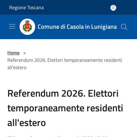
Salta al contenuto principale
Regione Toscana
Comune di Casola in Lunigiana
Home
>
Referendum 2026. Elettori temporaneamente residenti
all'estero
Referendum 2026. Elettori
temporaneamente residenti
all'estero