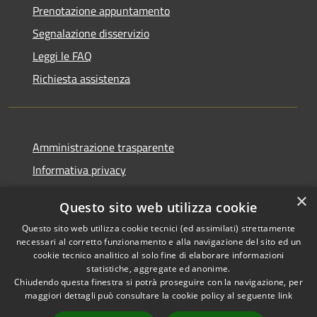
Prenotazione appuntamento
Segnalazione disservizio
Leggi le FAQ
Richiesta assistenza
Amministrazione trasparente
Informativa privacy
Note legali
×
Questo sito web utilizza cookie
Dichiarazione di accessibilità
Questo sito web utilizza cookie tecnici (ed assimilati) strettamente
necessari al corretto funzionamento e alla navigazione del sito ed un
cookie tecnico analitico al solo fine di elaborare informazioni
statistiche, aggregate ed anonime.
Chiudendo questa finestra si potrà proseguire con la navigazione, per
RSS
Copyright © 2026 • Comune di
maggiori dettagli può consultare la cookie policy al seguente
link
Accessibilità
Casola in Lunigiana • Powered