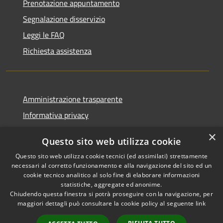
Prenotazione appuntamento
Segnalazione disservizio
Leggi le FAQ
Richiesta assistenza
Amministrazione trasparente
Informativa privacy
Note legali
×
Questo sito web utilizza cookie
Dichiarazione di accessibilità
Questo sito web utilizza cookie tecnici (ed assimilati) strettamente
necessari al corretto funzionamento e alla navigazione del sito ed un
cookie tecnico analitico al solo fine di elaborare informazioni
statistiche, aggregate ed anonime.
Chiudendo questa finestra si potrà proseguire con la navigazione, per
RSS
Copyright © 2026 • Comune di
maggiori dettagli può consultare la cookie policy al seguente
link
Accessibilità
Casola in Lunigiana • Powered
Privacy
Municipium
Accesso
by
•