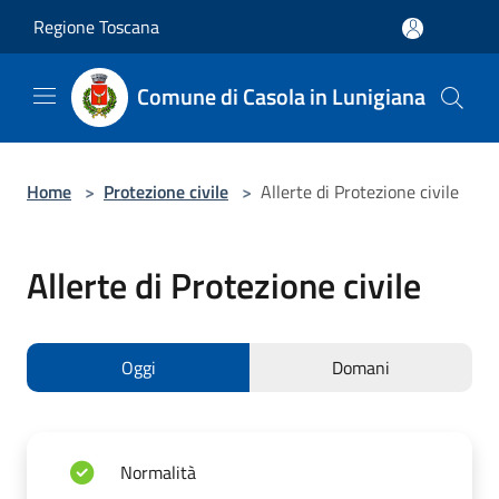
Salta al contenuto principale
Regione Toscana
Comune di Casola in Lunigiana
Home
>
Protezione civile
>
Allerte di Protezione civile
Allerte di Protezione civile
Oggi
Domani
Normalità