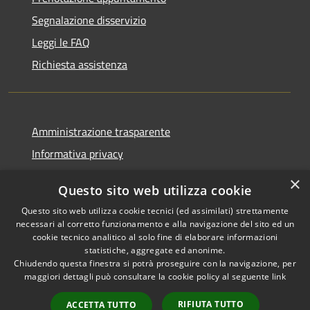
Segnalazione disservizio
Leggi le FAQ
Richiesta assistenza
Amministrazione trasparente
Informativa privacy
Note legali
×
Questo sito web utilizza cookie
Dichiarazione di accessibilità
Questo sito web utilizza cookie tecnici (ed assimilati) strettamente
necessari al corretto funzionamento e alla navigazione del sito ed un
cookie tecnico analitico al solo fine di elaborare informazioni
statistiche, aggregate ed anonime.
Chiudendo questa finestra si potrà proseguire con la navigazione, per
RSS
Copyright © 2026 • Comune di
maggiori dettagli può consultare la cookie policy al seguente
link
Accessibilità
Casola in Lunigiana • Powered
Privacy
Municipium
Accesso
by
•
RIFIUTA TUTTO
ACCETTA TUTTO