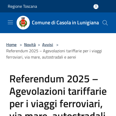
Salta al contenuto principale
Regione Toscana
Comune di Casola in Lunigiana
Home
>
Novità
>
Avvisi
>
Referendum 2025 – Agevolazioni tariffarie per i viaggi
ferroviari, via mare, autostradali e aerei
Referendum 2025 –
Agevolazioni tariffarie
per i viaggi ferroviari,
via mare, autostradali