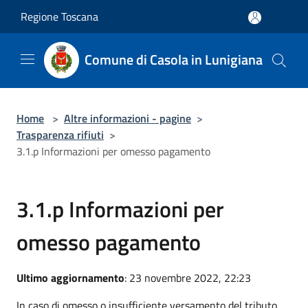
Salta al contenuto principale
Regione Toscana
Comune di Casola in Lunigiana
Home
>
Altre informazioni - pagine
>
Trasparenza rifiuti
>
3.1.p Informazioni per omesso pagamento
3.1.p Informazioni per
omesso pagamento
Ultimo aggiornamento
: 23 novembre 2022, 22:23
In caso di omesso o insufficiente versamento del tributo