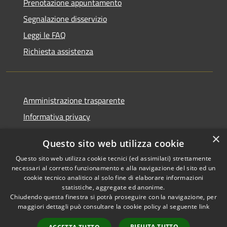
Prenotazione appuntamento
Segnalazione disservizio
Leggi le FAQ
Richiesta assistenza
Amministrazione trasparente
Informativa privacy
Note legali
×
Questo sito web utilizza cookie
Dichiarazione di accessibilità
Questo sito web utilizza cookie tecnici (ed assimilati) strettamente
necessari al corretto funzionamento e alla navigazione del sito ed un
cookie tecnico analitico al solo fine di elaborare informazioni
statistiche, aggregate ed anonime.
Chiudendo questa finestra si potrà proseguire con la navigazione, per
RSS
Copyright © 2026 • Comune di
maggiori dettagli può consultare la cookie policy al seguente
link
Accessibilità
Casola in Lunigiana • Powered
Privacy
Municipium
Accesso
by
•
RIFIUTA TUTTO