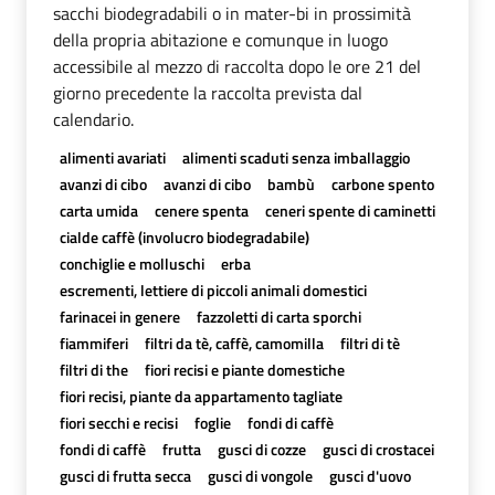
sacchi biodegradabili o in mater-bi in prossimità
della propria abitazione e comunque in luogo
accessibile al mezzo di raccolta dopo le ore 21 del
giorno precedente la raccolta prevista dal
calendario.
alimenti avariati
alimenti scaduti senza imballaggio
avanzi di cibo
avanzi di cibo
bambù
carbone spento
carta umida
cenere spenta
ceneri spente di caminetti
cialde caffè (involucro biodegradabile)
conchiglie e molluschi
erba
escrementi, lettiere di piccoli animali domestici
farinacei in genere
fazzoletti di carta sporchi
fiammiferi
filtri da tè, caffè, camomilla
filtri di tè
filtri di the
fiori recisi e piante domestiche
fiori recisi, piante da appartamento tagliate
fiori secchi e recisi
foglie
fondi di caffè
fondi di caffè
frutta
gusci di cozze
gusci di crostacei
gusci di frutta secca
gusci di vongole
gusci d'uovo