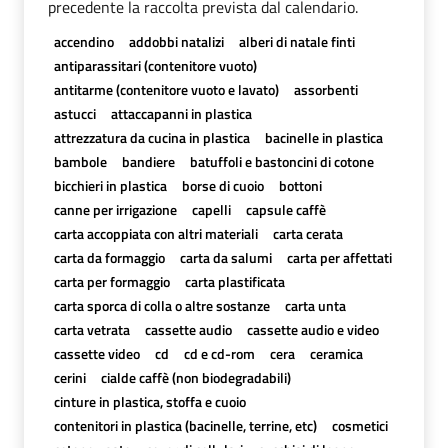
precedente la raccolta prevista dal calendario.
accendino
addobbi natalizi
alberi di natale finti
antiparassitari (contenitore vuoto)
antitarme (contenitore vuoto e lavato)
assorbenti
astucci
attaccapanni in plastica
attrezzatura da cucina in plastica
bacinelle in plastica
bambole
bandiere
batuffoli e bastoncini di cotone
bicchieri in plastica
borse di cuoio
bottoni
canne per irrigazione
capelli
capsule caffè
carta accoppiata con altri materiali
carta cerata
carta da formaggio
carta da salumi
carta per affettati
carta per formaggio
carta plastificata
carta sporca di colla o altre sostanze
carta unta
carta vetrata
cassette audio
cassette audio e video
cassette video
cd
cd e cd-rom
cera
ceramica
cerini
cialde caffè (non biodegradabili)
cinture in plastica, stoffa e cuoio
contenitori in plastica (bacinelle, terrine, etc)
cosmetici