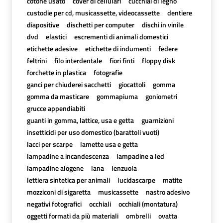
cotone usato
cover di cellulari
cucchiai di legno
custodie per cd, musicassette, videocassette
dentiere
diapositive
dischetti per computer
dischi in vinile
dvd
elastici
escrementi di animali domestici
etichette adesive
etichette di indumenti
federe
feltrini
filo interdentale
fiori finti
floppy disk
forchette in plastica
fotografie
ganci per chiuderei sacchetti
giocattoli
gomma
gomma da masticare
gommapiuma
goniometri
grucce appendiabiti
guanti in gomma, lattice, usa e getta
guarnizioni
insetticidi per uso domestico (barattoli vuoti)
lacci per scarpe
lamette usa e getta
lampadine a incandescenza
lampadine a led
lampadine alogene
lana
lenzuola
lettiera sintetica per animali
lucidascarpe
matite
mozziconi di sigaretta
musicassette
nastro adesivo
negativi fotografici
occhiali
occhiali (montatura)
oggetti formati da più materiali
ombrelli
ovatta