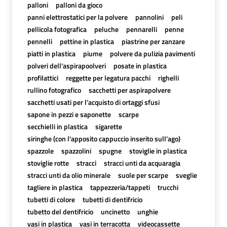
palloni
palloni da gioco
panni elettrostatici per la polvere
pannolini
peli
pellicola fotografica
peluche
pennarelli
penne
pennelli
pettine in plastica
piastrine per zanzare
piatti in plastica
piume
polvere da pulizia pavimenti
polveri dell'aspirapoolveri
posate in plastica
profilattici
reggette per legatura pacchi
righelli
rullino fotografico
sacchetti per aspirapolvere
sacchetti usati per l’acquisto di ortaggi sfusi
sapone in pezzi e saponette
scarpe
secchielli in plastica
sigarette
siringhe (con l'apposito cappuccio inserito sull'ago)
spazzole
spazzolini
spugne
stoviglie in plastica
stoviglie rotte
stracci
stracci unti da acquaragia
stracci unti da olio minerale
suole per scarpe
sveglie
tagliere in plastica
tappezzeria/tappeti
trucchi
tubetti di colore
tubetti di dentifricio
tubetto del dentifricio
uncinetto
unghie
vasi in plastica
vasi in terracotta
videocassette