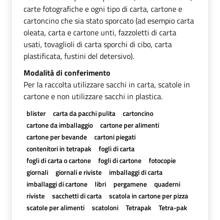
carte fotografiche e ogni tipo di carta, cartone e
cartoncino che sia stato sporcato (ad esempio carta
oleata, carta e cartone unti, fazzoletti di carta
usati, tovaglioli di carta sporchi di cibo, carta
plastificata, fustini del detersivo).
Modalità di conferimento
Per la raccolta utilizzare sacchi in carta, scatole in
cartone e non utilizzare sacchi in plastica.
blister
carta da pacchi pulita
cartoncino
cartone da imballaggio
cartone per alimenti
cartone per bevande
cartoni piegati
contenitori in tetrapak
fogli di carta
fogli di carta o cartone
fogli di cartone
fotocopie
giornali
giornali e riviste
imballaggi di carta
imballaggi di cartone
libri
pergamene
quaderni
riviste
sacchetti di carta
scatola in cartone per pizza
scatole per alimenti
scatoloni
Tetrapak
Tetra-pak