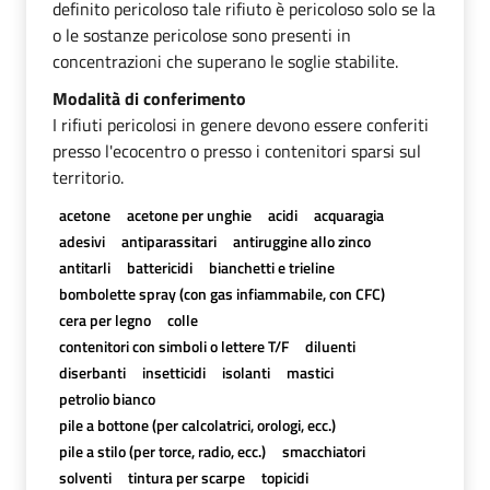
definito pericoloso tale rifiuto è pericoloso solo se la
o le sostanze pericolose sono presenti in
concentrazioni che superano le soglie stabilite.
Modalità di conferimento
I rifiuti pericolosi in genere devono essere conferiti
presso l'ecocentro o presso i contenitori sparsi sul
territorio.
acetone
acetone per unghie
acidi
acquaragia
adesivi
antiparassitari
antiruggine allo zinco
antitarli
battericidi
bianchetti e trieline
bombolette spray (con gas infiammabile, con CFC)
cera per legno
colle
contenitori con simboli o lettere T/F
diluenti
diserbanti
insetticidi
isolanti
mastici
petrolio bianco
pile a bottone (per calcolatrici, orologi, ecc.)
pile a stilo (per torce, radio, ecc.)
smacchiatori
solventi
tintura per scarpe
topicidi