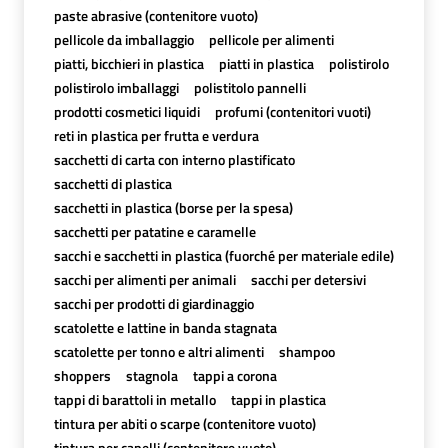
paste abrasive (contenitore vuoto)
pellicole da imballaggio
pellicole per alimenti
piatti, bicchieri in plastica
piatti in plastica
polistirolo
polistirolo imballaggi
polistitolo pannelli
prodotti cosmetici liquidi
profumi (contenitori vuoti)
reti in plastica per frutta e verdura
sacchetti di carta con interno plastificato
sacchetti di plastica
sacchetti in plastica (borse per la spesa)
sacchetti per patatine e caramelle
sacchi e sacchetti in plastica (fuorché per materiale edile)
sacchi per alimenti per animali
sacchi per detersivi
sacchi per prodotti di giardinaggio
scatolette e lattine in banda stagnata
scatolette per tonno e altri alimenti
shampoo
shoppers
stagnola
tappi a corona
tappi di barattoli in metallo
tappi in plastica
tintura per abiti o scarpe (contenitore vuoto)
tintura per capelli (contenitore vuoto)